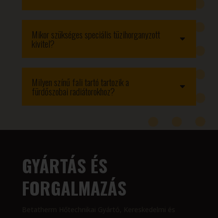
Mikor szükséges speciális tüzihorganyzott
kivitel?
Milyen színű fali tartó tartozik a
fürdőszobai radiátorokhoz?
GYÁRTÁS ÉS
FORGALMAZÁS
Betatherm Hőtechnikai Gyártó, Kereskedelmi és