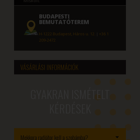
Miskolc
BUDAPESTI
BEMUTATÓTEREM
H-1222 Budapest, Háros u. 12.
|
+36 1
209-2472
VÁSÁRLÁSI INFORMÁCIÓK
GYAKRAN ISMÉTELT
KÉRDÉSEK
Mekkora radiátor kell a szobámba?