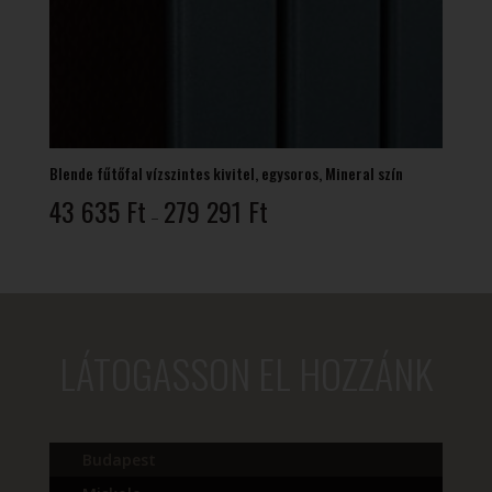
Blende fűtőfal vízszintes kivitel, egysoros, Mineral szín
Ártartomány:
43 635
Ft
279 291
Ft
–
43
635 Ft
-
279
291 Ft
LÁTOGASSON EL HOZZÁNK
Budapest