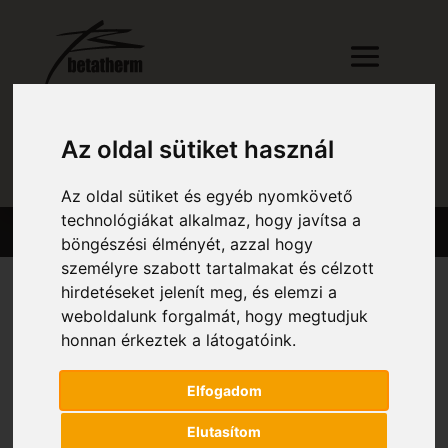
Az oldal sütiket használ
RÉSZLETES KERESŐ
Az oldal sütiket és egyéb nyomkövető
technológiákat alkalmaz, hogy javítsa a
böngészési élményét, azzal hogy
személyre szabott tartalmakat és célzott
hirdetéseket jelenít meg, és elemzi a
weboldalunk forgalmát, hogy megtudjuk
Kezdőlap
/ Magasság (mm) termék / 1 054
honnan érkeztek a látogatóink.
1 054
Elfogadom
Összesen 1 találat
Elutasítom